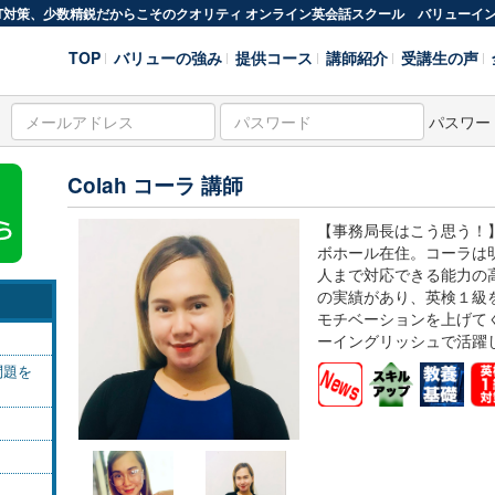
OEIC®TEST対策、少数精鋭だからこそのクオリティ オンライン英会話スクール バリュー
TOP
バリューの強み
提供コース
講師紹介
受講生の声
メ
パ
パスワー
ー
ス
ル
ワ
ア
ー
Colah コーラ 講師
ド
ド
レ
【事務局長はこう思う！
ス
ボホール在住。コーラは
人まで対応できる能力の
の実績があり、英検１級
モチベーションを上げて
ーイングリッシュで活躍
問題を