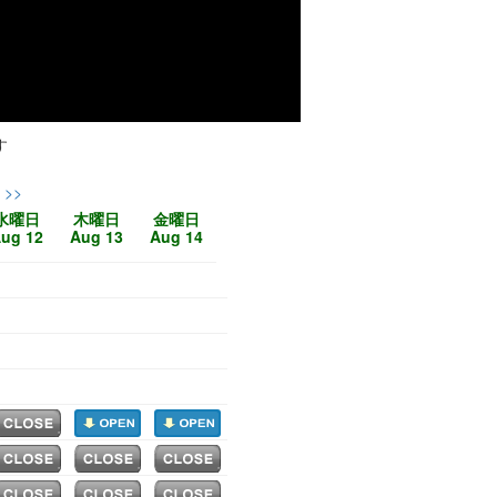
す
>>
水
曜日
木
曜日
金
曜日
ug 12
Aug 13
Aug 14