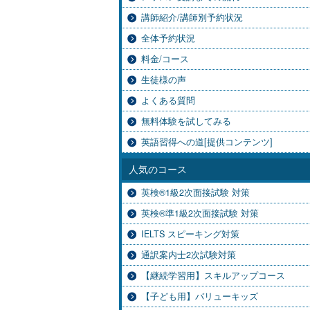
講師紹介/講師別予約状況
全体予約状況
料金/コース
生徒様の声
よくある質問
無料体験を試してみる
英語習得への道[提供コンテンツ]
人気のコース
英検®1級2次面接試験 対策
英検®準1級2次面接試験 対策
IELTS スピーキング対策
通訳案内士2次試験対策
【継続学習用】スキルアップコース
【子ども用】バリューキッズ