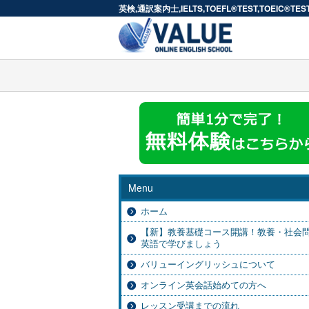
英検,通訳案内士,IELTS,TOEFL®TEST,T
Menu
ホーム
【新】教養基礎コース開講！教養・社会
英語で学びましょう
バリューイングリッシュについて
オンライン英会話始めての方へ
レッスン受講までの流れ